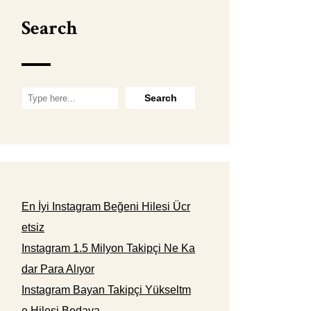
Search
En İyi Instagram Beğeni Hilesi Ücr
etsiz
Instagram 1.5 Milyon Takipçi Ne Ka
dar Para Alıyor
Instagram Bayan Takipçi Yükseltm
e Hilesi Bedava