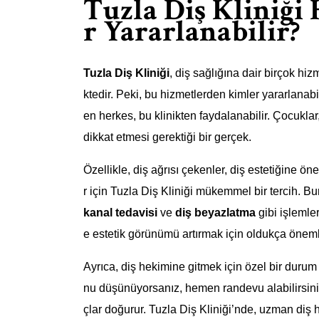
Tuzla Diş Kliniği
r Yararlanabilir?
Tuzla Diş Kliniği
, diş sağlığına dair birçok hi
ktedir. Peki, bu hizmetlerden kimler yararlanab
en herkes, bu klinikten faydalanabilir. Çocuklar
dikkat etmesi gerektiği bir gerçek.
Özellikle, diş ağrısı çekenler, diş estetiğine ö
r için Tuzla Diş Kliniği mükemmel bir tercih. 
kanal tedavisi
ve
diş beyazlatma
gibi işlemle
e estetik görünümü artırmak için oldukça önemli
Ayrıca, diş hekimine gitmek için özel bir duru
nu düşünüyorsanız, hemen randevu alabilirsin
çlar doğurur. Tuzla Diş Kliniği’nde, uzman diş h