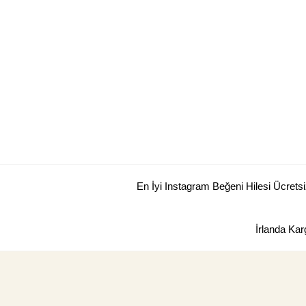
Skip
to
content
En İyi Instagram Beğeni Hilesi Ücretsi
İrlanda Kar