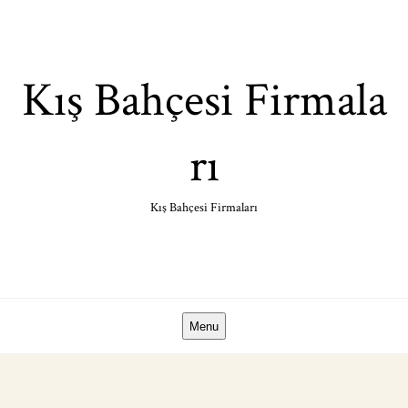
Skip
to
content
Kış Bahçesi Firmala
rı
Kış Bahçesi Firmaları
Menu