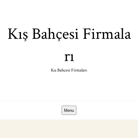
Skip
to
content
Kış Bahçesi Firmala
rı
Kış Bahçesi Firmaları
Menu