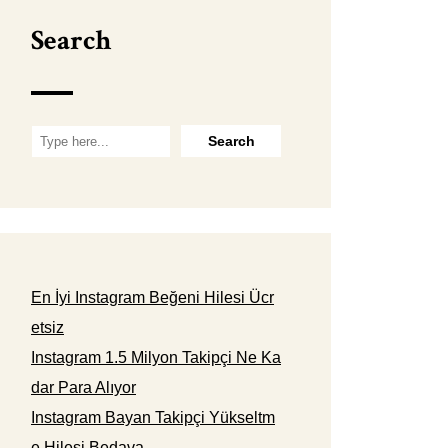
Search
En İyi Instagram Beğeni Hilesi Ücr
etsiz
Instagram 1.5 Milyon Takipçi Ne Ka
dar Para Alıyor
Instagram Bayan Takipçi Yükseltm
e Hilesi Bedava