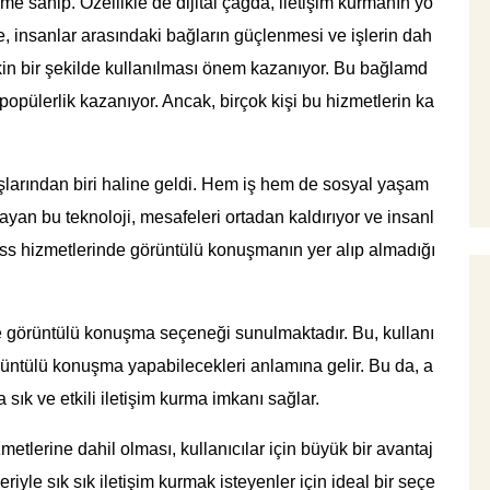
me sahip. Özellikle de dijital çağda, iletişim kurmanın yo
çte, insanlar arasındaki bağların güçlenmesi ve işlerin dah
etkin bir şekilde kullanılması önem kazanıyor. Bu bağlamd
 popülerlik kazanıyor. Ancak, birçok kişi bu hizmetlerin ka
şlarından biri haline geldi. Hem iş hem de sosyal yaşam
ayan bu teknoloji, mesafeleri ortadan kaldırıyor ve insanl
m pass hizmetlerinde görüntülü konuşmanın yer alıp almadığı
nde görüntülü konuşma seçeneği sunulmaktadır. Bu, kullanı
 görüntülü konuşma yapabilecekleri anlamına gelir. Bu da, a
a sık ve etkili iletişim kurma imkanı sağlar.
etlerine dahil olması, kullanıcılar için büyük bir avantaj
iyle sık sık iletişim kurmak isteyenler için ideal bir seçe