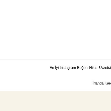
Skip
to
content
En İyi Instagram Beğeni Hilesi Ücretsi
İrlanda Kar