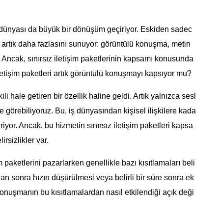
n dünyası da büyük bir dönüşüm geçiriyor. Eskiden sadec
, artık daha fazlasını sunuyor: görüntülü konuşma, metin
mi. Ancak, sınırsız iletişim paketlerinin kapsamı konusunda
 iletişim paketleri artık görüntülü konuşmayı kapsıyor mu?
li hale getiren bir özellik haline geldi. Artık yalnızca sesl
 görebiliyoruz. Bu, iş dünyasından kişisel ilişkilere kada
riyor. Ancak, bu hizmetin sınırsız iletişim paketleri kapsa
rsizlikler var.
m paketlerini pazarlarken genellikle bazı kısıtlamaları beli
ından sonra hızın düşürülmesi veya belirli bir süre sonra ek
konuşmanın bu kısıtlamalardan nasıl etkilendiği açık deği