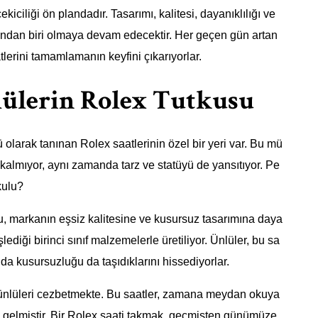
kiciliği ön plandadır. Tasarımı, kalitesi, dayanıklılığı ve
larından biri olmaya devam edecektir. Her geçen gün artan
atlerini tamamlamanın keyfini çıkarıyorlar.
lülerin Rolex Tutkusu
 olarak tanınan Rolex saatlerinin özel bir yeri var. Bu mü
lmıyor, aynı zamanda tarz ve statüyü de yansıtıyor. Pe
kulu?
su, markanın eşsiz kalitesine ve kusursuz tasarımına daya
lediği birinci sınıf malzemelerle üretiliyor. Ünlüler, bu sa
a kusursuzluğu da taşıdıklarını hissediyorlar.
a ünlüleri cezbetmekte. Bu saatler, zamana meydan okuya
ne gelmiştir. Bir Rolex saati takmak, geçmişten günümüze