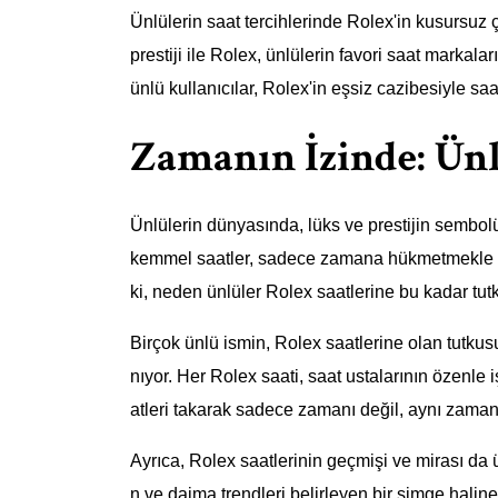
Ünlülerin saat tercihlerinde Rolex'in kusursuz çe
prestiji ile Rolex, ünlülerin favori saat marka
ünlü kullanıcılar, Rolex'in eşsiz cazibesiyle sa
Zamanın İzinde: Ün
Ünlülerin dünyasında, lüks ve prestijin sembolü
kemmel saatler, sadece zamana hükmetmekle ka
ki, neden ünlüler Rolex saatlerine bu kadar tut
Birçok ünlü ismin, Rolex saatlerine olan tutku
nıyor. Her Rolex saati, saat ustalarının özenle iş
atleri takarak sadece zamanı değil, aynı zamand
Ayrıca, Rolex saatlerinin geçmişi ve mirası d
n ve daima trendleri belirleyen bir simge hali