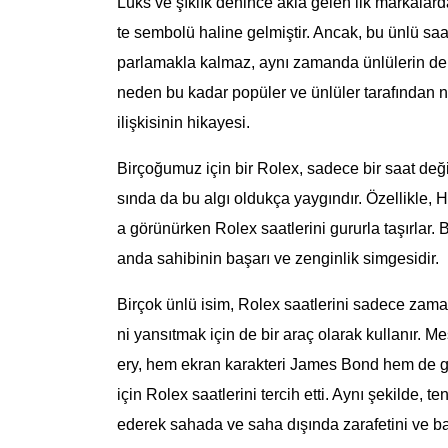
Lüks ve şıklık denince akla gelen ilk markalarda
te sembolü haline gelmiştir. Ancak, bu ünlü sa
parlamakla kalmaz, aynı zamanda ünlülerin de fa
neden bu kadar popüler ve ünlüler tarafından ne
ilişkisinin hikayesi.
Birçoğumuz için bir Rolex, sadece bir saat değ
sında da bu algı oldukça yaygındır. Özellikle, 
a görünürken Rolex saatlerini gururla taşırlar
anda sahibinin başarı ve zenginlik simgesidir.
Birçok ünlü isim, Rolex saatlerini sadece zamanı
ni yansıtmak için de bir araç olarak kullanır.
ery, hem ekran karakteri James Bond hem de ge
için Rolex saatlerini tercih etti. Aynı şekilde, 
ederek sahada ve saha dışında zarafetini ve ba