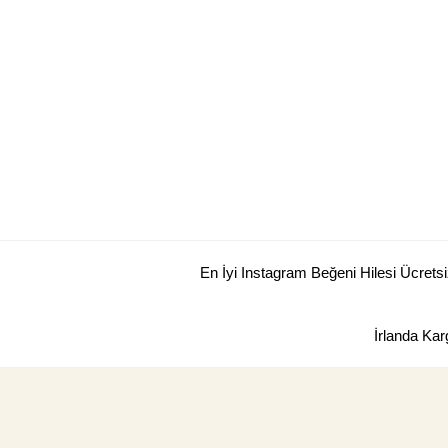
Skip
to
content
En İyi Instagram Beğeni Hilesi Ücretsi
İrlanda Kar