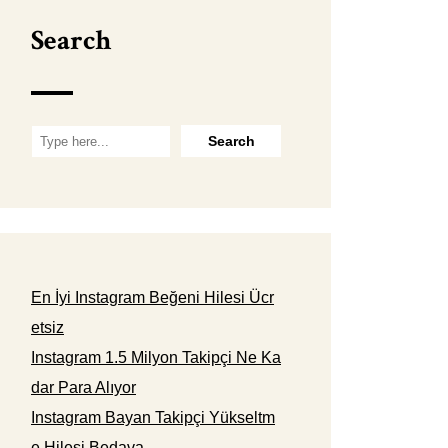
Search
En İyi Instagram Beğeni Hilesi Ücr
etsiz
Instagram 1.5 Milyon Takipçi Ne Ka
dar Para Alıyor
Instagram Bayan Takipçi Yükseltm
e Hilesi Bedava