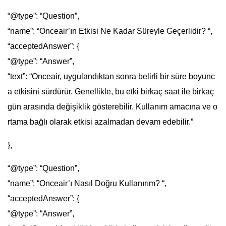
“@type”: “Question”,
“name”: “Onceair’ın Etkisi Ne Kadar Süreyle Geçerlidir? “,
“acceptedAnswer”: {
“@type”: “Answer”,
“text”: “Onceair, uygulandıktan sonra belirli bir süre boyunc
a etkisini sürdürür. Genellikle, bu etki birkaç saat ile birkaç
gün arasında değişiklik gösterebilir. Kullanım amacına ve o
rtama bağlı olarak etkisi azalmadan devam edebilir.”
},
“@type”: “Question”,
“name”: “Onceair’ı Nasıl Doğru Kullanırım? “,
“acceptedAnswer”: {
“@type”: “Answer”,