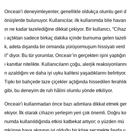
Onceair'i deneyimleyenler, genellikle oldukça olumlu geri d
önüşlerde bulunuyor. Kullanıcılar, ilk kullanımda bile havan
ın ne kadar tazelediğine dikkat çekiyor. Bir kullanıcı, “Cihaz
ı açtıktan sadece birkaç dakika içinde burnuma gelen tazeli
k, adeta dışarıda bir ormanda yürüyormuşum hissiyatı verd
i!” diyor. Bu tür yorumlar, Onceair’in gerçekten işini yaptığın
ı kanıtlar nitelikte. Kullanıcıların çoğu, alerjik reaksiyonlarını
n azaldığını ve daha iyi uyku kalitesi yaşadıklarını belirtiyor.
Tıpkı bir bahçede taze çiçekler açtığında hissedilen ferahlık
gibi, bu deneyim de ruh hâlini olumlu yönde etkiliyor.
Onceair'i kullanmadan önce bazı adımlara dikkat etmek ger
ekiyor. İlk olarak cihazın yerleşim yeri çok önemli. Doğru ko
numda kullanıldığında etkisi katbekat artıyor; o yüzden mü
mkünse hava akışının iyi olduğu bir köşe seçmekte fayda v