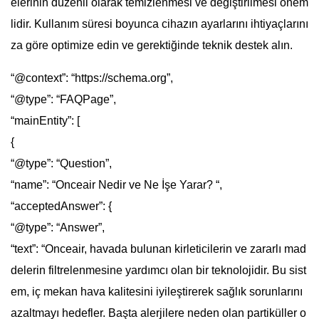
elerinin düzenli olarak temizlenmesi ve değiştirilmesi önem
lidir. Kullanım süresi boyunca cihazın ayarlarını ihtiyaçlarını
za göre optimize edin ve gerektiğinde teknik destek alın.
“@context”: “https://schema.org”,
“@type”: “FAQPage”,
“mainEntity”: [
{
“@type”: “Question”,
“name”: “Onceair Nedir ve Ne İşe Yarar? “,
“acceptedAnswer”: {
“@type”: “Answer”,
“text”: “Onceair, havada bulunan kirleticilerin ve zararlı mad
delerin filtrelenmesine yardımcı olan bir teknolojidir. Bu sist
em, iç mekan hava kalitesini iyileştirerek sağlık sorunlarını
azaltmayı hedefler. Başta alerjilere neden olan partiküller o