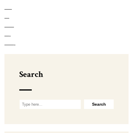
—–
—
——
—-
——-
Search