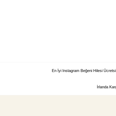
Skip
to
content
En İyi Instagram Beğeni Hilesi Ücretsi
İrlanda Kar