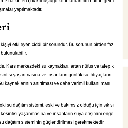
rde halkın en çok konuştuğu konulardan biri haline gelm
tışmalar yapılmaktadır.
eri
işiyi etkileyen ciddi bir sorundur. Bu sorunun birden faz
bulunulabilir.
dır. Kars merkezdeki su kaynakları, artan nüfus ve talep k
sintisi yaşanmasına ve insanların günlük su ihtiyaçlarını
kaynaklarının artırılması ve daha verimli kullanılması i
eki su dağıtım sistemi, eski ve bakımsız olduğu için sık sı
u kesintisi yaşanmasına ve insanların suya erişimini enge
e su dağıtım sisteminin güçlendirilmesi gerekmektedir.