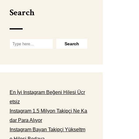
Search
En İyi Instagram Beğeni Hilesi Ücr
etsiz
Instagram 1.5 Milyon Takipçi Ne Ka
dar Para Alıyor
Instagram Bayan Takipçi Yükseltm
e Hilesi Bedava