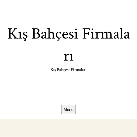
Skip
to
content
Kış Bahçesi Firmala
rı
Kış Bahçesi Firmaları
Menu