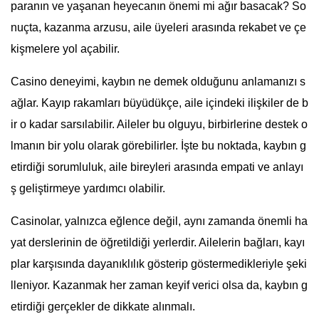
paranın ve yaşanan heyecanın önemi mi ağır basacak? So
nuçta, kazanma arzusu, aile üyeleri arasında rekabet ve çe
kişmelere yol açabilir.
Casino deneyimi, kaybın ne demek olduğunu anlamanızı s
ağlar. Kayıp rakamları büyüdükçe, aile içindeki ilişkiler de b
ir o kadar sarsılabilir. Aileler bu olguyu, birbirlerine destek o
lmanın bir yolu olarak görebilirler. İşte bu noktada, kaybın g
etirdiği sorumluluk, aile bireyleri arasında empati ve anlayı
ş geliştirmeye yardımcı olabilir.
Casinolar, yalnızca eğlence değil, aynı zamanda önemli ha
yat derslerinin de öğretildiği yerlerdir. Ailelerin bağları, kayı
plar karşısında dayanıklılık gösterip göstermedikleriyle şeki
lleniyor. Kazanmak her zaman keyif verici olsa da, kaybın g
etirdiği gerçekler de dikkate alınmalı.