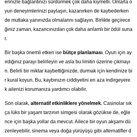
erinizle bağlantınızı sürdürmek çok daha kıymetli. Onlarla o
yun deneyimlerinizi paylaşın, kazanırken de kaybederken
de mutlaka yanınızda olmalarını sağlayın. Birlikte geçirece
ğiniz zaman, kazancınızdan çok daha anlamlı bir ödül suna
r.
Bir başka önemli etken ise
bütçe planlaması
. Oyun için ay
ırdığınız parayı belirleyin ve asla bu limitin üzerine çıkmayı
n. Belirli bir miktar kaybettiğinizde, durmak için kendinize bi
r kural koyun. Bu, kaybınızın ciddiyetini en aza indirgeyere
k ailenizi korumanıza yardımcı olabilir.
Son olarak,
alternatif etkinliklere yönelmek
. Casinolar sık
ça lüks bir yaşam tarzının simgesi olarak gözükse de, eğle
nce için başka yollar da mevcut. Ailece bir oyun akşamı dü
zenleyebilir, sinema veya doğa yürüyüşü gibi alternatifler d