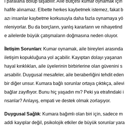
ı paralarla dolup taşabilir. Aile bütçesi kumar oynamak için
hafife alınamaz. Elbette herkes kaybetmek istemez, fakat b
azı insanlar kaybetme korkusuyla daha fazla oynamaya yö
nleniyorlar. Bu da borçların, yanlış kararların ve nihayetind
e ailelerde büyük çatışmaların doğmasına neden oluyor.
İletişim Sorunları
: Kumar oynamak, aile bireyleri arasında
iletişim kopukluğuna yol açabilir. Kayıptan dolayı yaşanan
hayal kırıklıkları, aile üyelerinin birbirlerine olan güvenini s
arsabilir. Duygusal mesafeler, aile beraberliğini tehdit eden
bir diğer unsur. Kumara bağlı sorunlar ortaya çıktıkça, ailevi
bağlar zayıflıyor. Bunu hiç yaşadın mı? Peki ya etrafındaki i
nsanlar? Anlayış, empati ve destek olmak zorlaşıyor.
Duygusal Sağlık
: Kumara bağımlı olan biri için, sadece m
addi kayıplar değil, psikolojik etkiler de büyük sorunlar yara