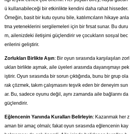
ü kullanabileceği bir etkinlikte kendini daha rahat hisseder.
Örneğin, basit bir kutu oyunu bile, katılımcıların hikaye anla
tma yeteneklerini sergilemeleri için bir fırsat sunar. Bu duru
m, ailenizdeki iletişimi güçlendirir ve çocukların sosyal bec
erilerini geliştirir.
Zorlukları Birlikte Aşın
: Bir oyun sırasında karşılaşılan zorl
ukları birlikte aşmak, aile üyeleri arasında dayanışmayı pek
iştirir. Oyun sırasında bir sorun çıktığında, bunu bir grup ola
rak çözmek, takım çalışmasını teşvik eden bir deneyim sun
ar. Bu, sadece oyunu değil, aynı zamanda aile bağlarını da
güçlendirir.
Eğlencenin Yanında Kuralları Belirleyin
: Kazanmak her z
aman bir amaç olmalı; fakat oyun sırasında eğlencenin kay