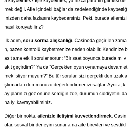
a kaybetmek? İşte kaybetmek, yalnızca paranın gitmesi de
mek değil. Aile içindeki bağlar da zedelendiğinde kaybettiğ
inizden daha fazlasını kaybedersiniz. Peki, burada ailemizi
nasıl koruyabiliriz?
İlk adım,
soru sorma alışkanlığı
. Casinoda geçirilen zama
n, bazen kontrolü kaybetmenize neden olabilir. Kendinize b
asit ama etkili sorular sorun: “Bir saat boyunca burada mı v
akit geçirdim?” Ya da “Gerçekten oyun oynamaya devam et
mek istiyor muyum?” Bu tür sorular, sizi gerçeklikten uzakla
ştırmadan durumunuzu değerlendirmenizi sağlar. Ayrıca, k
ayıplarınızı göz önüne serdiğinizde, durumun ciddiyetini da
ha iyi kavrayabilirsiniz.
Diğer bir nokta,
ailenizle iletişimi kuvvetlendirmek
. Casin
olar, sosyal bir deneyim sunar ama aile bireyleri ve sevdikl